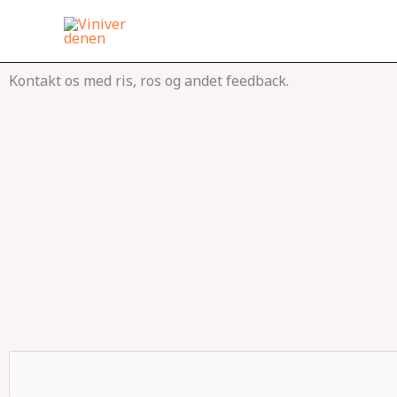
Gå
til
indholdet
Kontakt os med ris, ros og andet feedback.
D
i