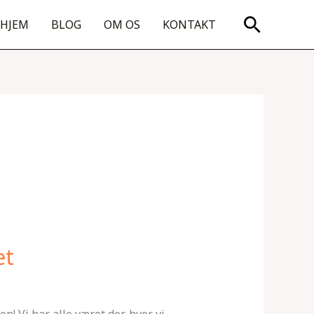
Søg
HJEM
BLOG
OM OS
KONTAKT
et
! Vi har alle været der, hvor vi