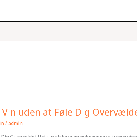
 Vin uden at Føle Dig Overvæld
in
/
admin
Dig Overvældet Hej vin elskere og nybegyndere i vinverdenen