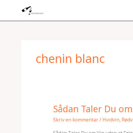
Gå
til
indholdet
chenin blanc
Sådan Taler Du om
Sådan
Taler
Skriv en kommentar
/
Hvidvin
,
Rødv
Du
om
Sådan Taler Du om Vin uden at Føle 