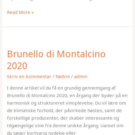
Read More »
Brunello
di
Brunello di Montalcino
Montalcino
2020
2020
Skriv en kommentar
/
Rødvin
/
admin
I denne artikel vil du få en grundig gennemgang af
Brunello di Montalcino 2020, en årgang der byder på en
harmonisk og struktureret vinoplevelse. Du vil lære om
de klimatiske forhold, der påvirkede høsten, samt de
forskellige producenter, der skaber interessante og
tilgængelige vine fra denne unikke årgang. Uanset om
du søger kortvarig nydelse eller