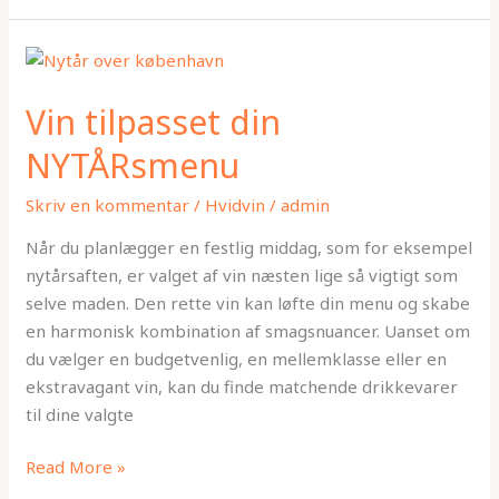
Vin
tilpasset
Vin tilpasset din
din
NYTÅRsmenu
NYTÅRsmenu
Skriv en kommentar
/
Hvidvin
/
admin
Når du planlægger en festlig middag, som for eksempel
nytårsaften, er valget af vin næsten lige så vigtigt som
selve maden. Den rette vin kan løfte din menu og skabe
en harmonisk kombination af smagsnuancer. Uanset om
du vælger en budgetvenlig, en mellemklasse eller en
ekstravagant vin, kan du finde matchende drikkevarer
til dine valgte
Read More »