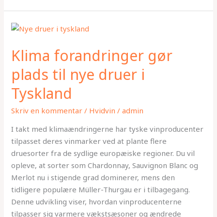
Klima
forandringer
Klima forandringer gør
gør
plads
plads til nye druer i
til
Tyskland
nye
druer
Skriv en kommentar
/
Hvidvin
/
admin
i
Tyskland
I takt med klimaændringerne har tyske vinproducenter
tilpasset deres vinmarker ved at plante flere
druesorter fra de sydlige europæiske regioner. Du vil
opleve, at sorter som Chardonnay, Sauvignon Blanc og
Merlot nu i stigende grad dominerer, mens den
tidligere populære Müller-Thurgau er i tilbagegang.
Denne udvikling viser, hvordan vinproducenterne
tilpasser sig varmere vækstsæsoner og ændrede