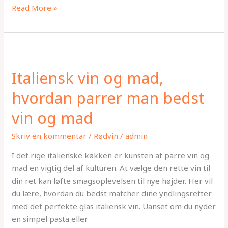
Read More »
Italiensk
vin
Italiensk vin og mad,
og
mad,
hvordan parrer man bedst
hvordan
vin og mad
parrer
man
Skriv en kommentar
/
Rødvin
/
admin
bedst
vin
I det rige italienske køkken er kunsten at parre vin og
og
mad en vigtig del af kulturen. At vælge den rette vin til
mad
din ret kan løfte smagsoplevelsen til nye højder. Her vil
du lære, hvordan du bedst matcher dine yndlingsretter
med det perfekte glas italiensk vin. Uanset om du nyder
en simpel pasta eller