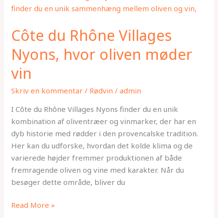
du
Rhône
Côte du Rhône Villages
Villages
Nyons,
Nyons, hvor oliven møder
hvor
vin
oliven
møder
Skriv en kommentar
/
Rødvin
/
admin
vin
I Côte du Rhône Villages Nyons finder du en unik
kombination af oliventræer og vinmarker, der har en
dyb historie med rødder i den provencalske tradition.
Her kan du udforske, hvordan det kolde klima og de
varierede højder fremmer produktionen af både
fremragende oliven og vine med karakter. Når du
besøger dette område, bliver du
Read More »