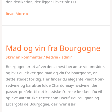
den dedikation, der ligger i hver tår. Du
Read More »
Mad
og
Mad og vin fra Bourgogne
vin
fra
Skriv en kommentar
/
Rødvin
/
admin
Bourgogne
Bourgogne er et af verdens mest berømte vinområder,
og hvis du elsker god mad og vin fra bourgogne, er
dette stedet for dig. Her finder du elegante Pinot Noir-
rødvine og karakterfulde Chardonnay-hvidvine, der
passer perfekt til det klassiske franske køkken. Du vil
opleve autentiske retter som Boeuf Bourguignon og
Escargots de Bourgogne, der hver især