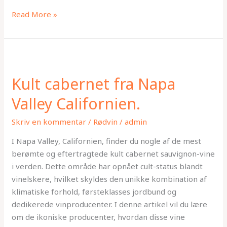
Read More »
Kult
cabernet
Kult cabernet fra Napa
fra
Napa
Valley Californien.
Valley
Californien.
Skriv en kommentar
/
Rødvin
/
admin
I Napa Valley, Californien, finder du nogle af de mest
berømte og eftertragtede kult cabernet sauvignon-vine
i verden. Dette område har opnået cult-status blandt
vinelskere, hvilket skyldes den unikke kombination af
klimatiske forhold, førsteklasses jordbund og
dedikerede vinproducenter. I denne artikel vil du lære
om de ikoniske producenter, hvordan disse vine