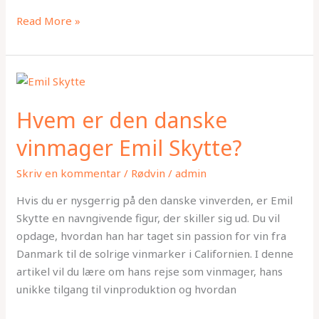
Read More »
Hvem
er
Hvem er den danske
den
danske
vinmager Emil Skytte?
vinmager
Emil
Skriv en kommentar
/
Rødvin
/
admin
Skytte?
Hvis du er nysgerrig på den danske vinverden, er Emil
Skytte en navngivende figur, der skiller sig ud. Du vil
opdage, hvordan han har taget sin passion for vin fra
Danmark til de solrige vinmarker i Californien. I denne
artikel vil du lære om hans rejse som vinmager, hans
unikke tilgang til vinproduktion og hvordan