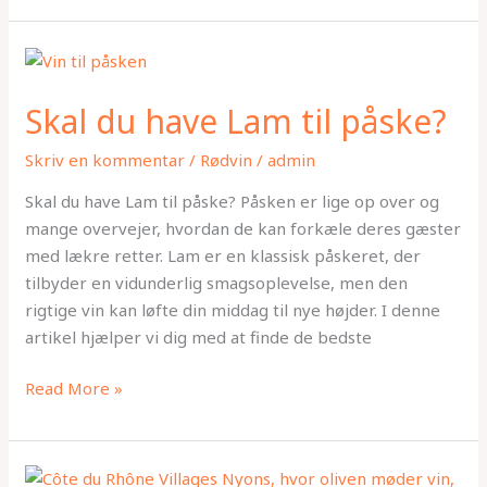
Skal
du
Skal du have Lam til påske?
have
Lam
Skriv en kommentar
/
Rødvin
/
admin
til
påske?
Skal du have Lam til påske? Påsken er lige op over og
mange overvejer, hvordan de kan forkæle deres gæster
med lækre retter. Lam er en klassisk påskeret, der
tilbyder en vidunderlig smagsoplevelse, men den
rigtige vin kan løfte din middag til nye højder. I denne
artikel hjælper vi dig med at finde de bedste
Read More »
Côte