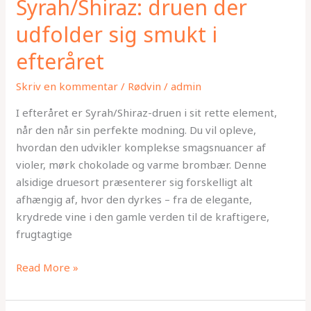
Syrah/Shiraz: druen der
der
udfolder
udfolder sig smukt i
sig
efteråret
smukt
i
Skriv en kommentar
/
Rødvin
/
admin
efteråret
I efteråret er Syrah/Shiraz-druen i sit rette element,
når den når sin perfekte modning. Du vil opleve,
hvordan den udvikler komplekse smagsnuancer af
violer, mørk chokolade og varme brombær. Denne
alsidige druesort præsenterer sig forskelligt alt
afhængig af, hvor den dyrkes – fra de elegante,
krydrede vine i den gamle verden til de kraftigere,
frugtagtige
Read More »