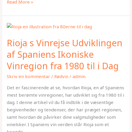
Read More »
Rioja
s
Rioja s Vinrejse Udviklingen
Vinrejse
Udviklingen
af Spaniens Ikoniske
af
Vinregion fra 1980 til i Dag
Spaniens
Ikoniske
Skriv en kommentar
/
Rødvin
/
admin
Vinregion
fra
Det er fascinerende at se, hvordan Rioja, en af Spaniens
1980
mest berømte vinregioner, har udviklet sig fra 1980 til i
til
dag. I denne artikel vil du få indblik i de væsentlige
i
begivenheder og tendenser, der har præget regionen,
Dag
samt hvordan de påvirker dine valgmuligheder som
vinelsker. I Spaniens vin verden står Rioja som et
lysende