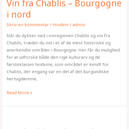
Vin fra Chablis – Bourgogne
Chablis
–
i nord
Bourgogne
i
Skriv en kommentar
/
Hvidvin
/
admin
nord
Når du dykker ned i vinregionen Chablis og vin fra
Chablis, træder du ind i et af de mest historiske og
anerkendte områder i Bourgogne. Her får du mulighed
for at udforske både den rige kulturarv og de
førsteklasses hvidvine, som området er kendt for.
Chablis, der engang var en del af det burgundiske
hertugdømme,
Read More »
Syrah/Shiraz:
druen