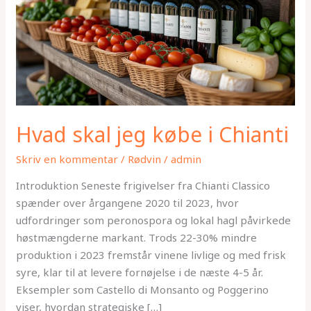
Chianti
Hvad skal jeg købe i Chianti
Skriv en kommentar
/
Rødvin
/
admin
Introduktion Seneste frigivelser fra Chianti Classico
spænder over årgangene 2020 til 2023, hvor
udfordringer som peronospora og lokal hagl påvirkede
høstmængderne markant. Trods 22-30% mindre
produktion i 2023 fremstår vinene livlige og med frisk
syre, klar til at levere fornøjelse i de næste 4-5 år.
Eksempler som Castello di Monsanto og Poggerino
viser, hvordan strategiske […]