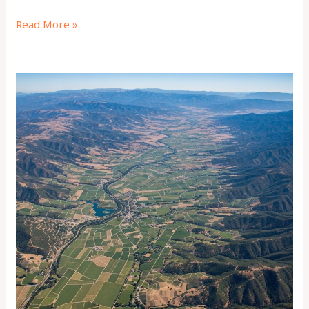
Read More »
Napa
Cabernet
2022:
Hvilke
2022
Cabernet
skal
jeg
drikke
hvornår.