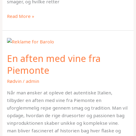
smager, og hvilke retter
Read More »
En
aften
En aften med vine fra
med
vine
Piemonte
fra
Piemonte
Rødvin
/
admin
Når man ønsker at opleve det autentiske Italien,
tilbyder en aften med vine fra Piemonte en
uforglemmelig rejse gennem smag og tradition. Man vil
opdage, hvordan de rige druesorter og passionen bag
vinproduktionen skaber unikke og komplekse vine.
man bliver fascineret af historien bag hver flaske og