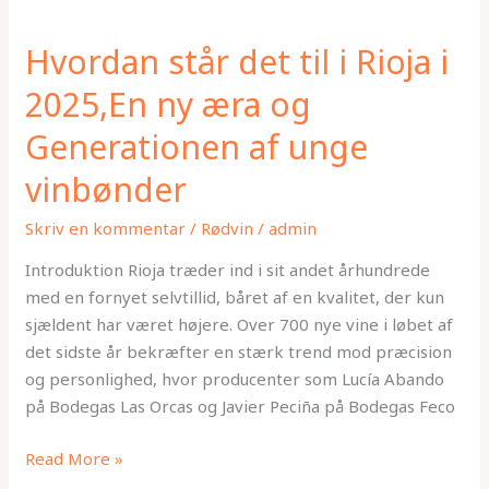
Hvordan
står
Hvordan står det til i Rioja i
det
til
2025,En ny æra og
i
Generationen af unge
Rioja
i
vinbønder
2025,En
ny
Skriv en kommentar
/
Rødvin
/
admin
æra
Introduktion Rioja træder ind i sit andet århundrede
og
med en fornyet selvtillid, båret af en kvalitet, der kun
Generationen
sjældent har været højere. Over 700 nye vine i løbet af
af
det sidste år bekræfter en stærk trend mod præcision
unge
og personlighed, hvor producenter som Lucía Abando
vinbønder
på Bodegas Las Orcas og Javier Peciña på Bodegas Feco
Read More »