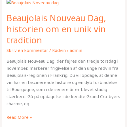
Beaujolais
Nouveau
Beaujolais Nouveau Dag,
Dag,
historien
historien om en unik vin
om
tradition
en
unik
Skriv en kommentar
/
Rødvin
/
admin
vin
tradition
Beaujolais Nouveau Dag, der fejres den tredje torsdag i
november, markerer frigivelsen af den unge rødvin fra
Beaujolais-regionen i Frankrig. Du vil opdage, at denne
vin har en fascinerende historie og en dyb forbindelse
til Bourgogne, som i de senere år er blevet stadig
stærkere. Gå på opdagelse i de kendte Grand Cru-byers
charme, og
Read More »