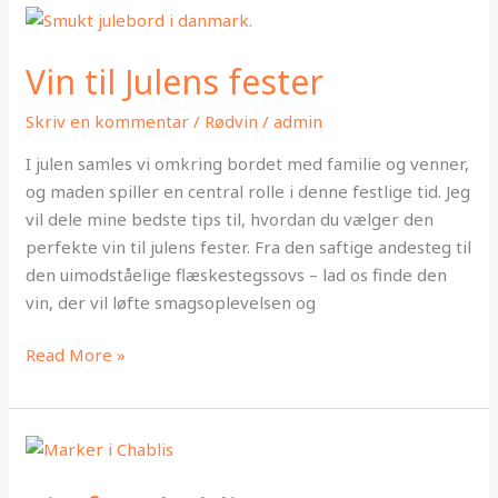
Vin
til
Vin til Julens fester
Julens
fester
Skriv en kommentar
/
Rødvin
/
admin
I julen samles vi omkring bordet med familie og venner,
og maden spiller en central rolle i denne festlige tid. Jeg
vil dele mine bedste tips til, hvordan du vælger den
perfekte vin til julens fester. Fra den saftige andesteg til
den uimodståelige flæskestegssovs – lad os finde den
vin, der vil løfte smagsoplevelsen og
Read More »
Vin
fra