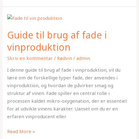
Guide
til
Guide til brug af fade i
brug
af
vinproduktion
fade
i
Skriv en kommentar
/
Rødvin
/
admin
vinproduktion
I denne guide til brug af fade i vinproduktion, vil du
lære om de forskellige typer fade, der anvendes i
vinproduktion, og hvordan de påvirker smag og
struktur af vinen. Fade spiller en central rolle i
processen kaldet mikro-oxygenation, der er essentiel
for at udvikle vinens karakter. Uanset om du er en
erfaren vinproducent eller
Read More »