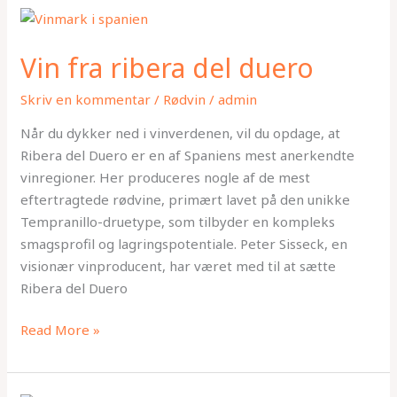
Vin
fra
Vin fra ribera del duero
ribera
del
Skriv en kommentar
/
Rødvin
/
admin
duero
Når du dykker ned i vinverdenen, vil du opdage, at
Ribera del Duero er en af Spaniens mest anerkendte
vinregioner. Her produceres nogle af de mest
eftertragtede rødvine, primært lavet på den unikke
Tempranillo-druetype, som tilbyder en kompleks
smagsprofil og lagringspotentiale. Peter Sisseck, en
visionær vinproducent, har været med til at sætte
Ribera del Duero
Read More »