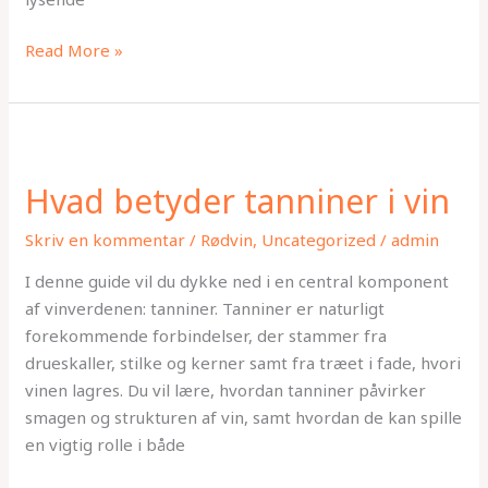
Read More »
Hvad
betyder
Hvad betyder tanniner i vin
tanniner
i
Skriv en kommentar
/
Rødvin
,
Uncategorized
/
admin
vin
I denne guide vil du dykke ned i en central komponent
af vinverdenen: tanniner. Tanniner er naturligt
forekommende forbindelser, der stammer fra
drueskaller, stilke og kerner samt fra træet i fade, hvori
vinen lagres. Du vil lære, hvordan tanniner påvirker
smagen og strukturen af vin, samt hvordan de kan spille
en vigtig rolle i både