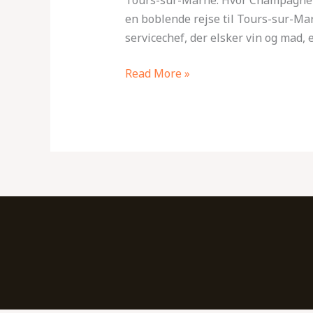
Champagnebobler
en boblende rejse til Tours-sur-Ma
og
servicechef, der elsker vin og mad, er
Sjov
Forenes
Read More »