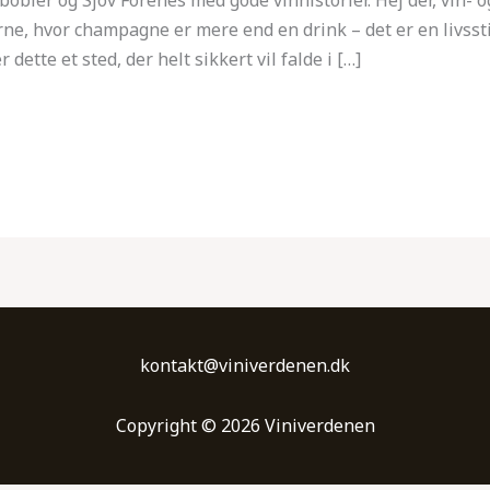
rne, hvor champagne er mere end en drink – det er en livss
 dette et sted, der helt sikkert vil falde i […]
kontakt@viniverdenen.dk
Copyright © 2026 Viniverdenen