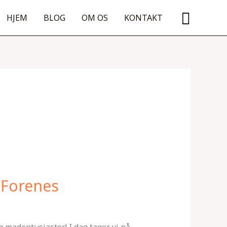
Søg
HJEM
BLOG
OM OS
KONTAKT
 Forenes
 madentusiaster! I dag tager vi på