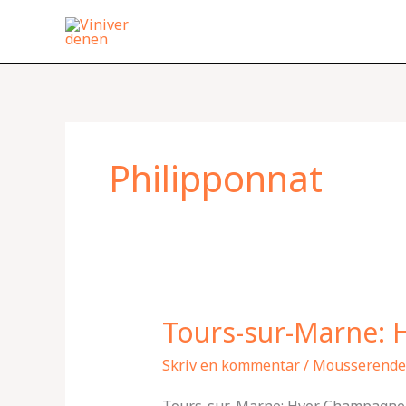
Gå
til
indholdet
Philipponnat
Tours-sur-Marne: 
Tours-
sur-
Skriv en kommentar
/
Mousserende
Marne:
Hvor
Tours-sur-Marne: Hvor Champagnebobl