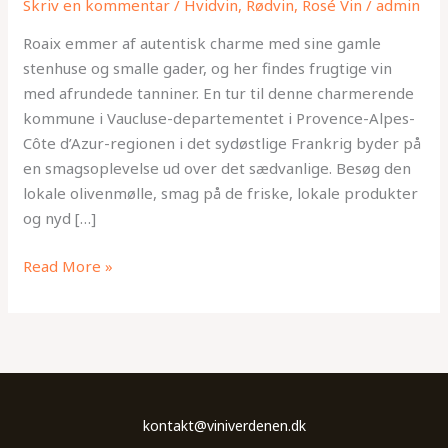
Skriv en kommentar
/
Hvidvin
,
Rødvin
,
Rosé Vin
/
admin
Alpes-
Côte
Roaix emmer af autentisk charme med sine gamle
d’Azur
stenhuse og smalle gader, og her findes frugtige vin
området.
med afrundede tanniner. En tur til denne charmerende
kommune i Vaucluse-departementet i Provence-Alpes-
Côte d’Azur-regionen i det sydøstlige Frankrig byder på
en smagsoplevelse ud over det sædvanlige. Besøg den
lokale olivenmølle, smag på de friske, lokale produkter
og nyd […]
Read More »
kontakt@viniverdenen.dk