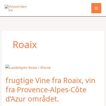
Gå
til
indholdet
Roaix
frugtige
Vine
frugtige Vine fra Roaix, vin
fra
Roaix,
fra Provence-Alpes-Côte
vin
d’Azur området.
fra
Provence-