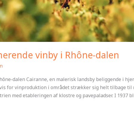
merende vinby i Rhône-dalen
n
hône-dalen Cairanne, en malerisk landsby beliggende i hjer
vis for vinproduktion i området strækker sig helt tilbage ti
strien med etableringen af klostre og pavepaladser. I 1937 b