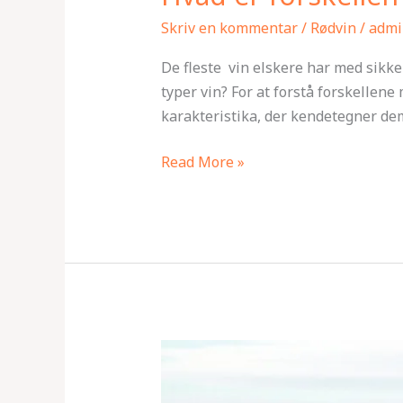
Skriv en kommentar
/
Rødvin
/
admi
De fleste vin elskere har med sikke
typer vin? For at forstå forskellene
karakteristika, der kendetegner dem
Read More »
Cairanne:
En
charmerende