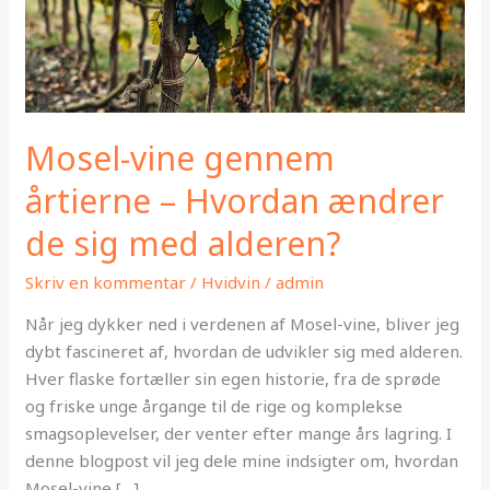
de
sig
med
alderen?
Mosel-vine gennem
årtierne – Hvordan ændrer
de sig med alderen?
Skriv en kommentar
/
Hvidvin
/
admin
Når jeg dykker ned i verdenen af Mosel-vine, bliver jeg
dybt fascineret af, hvordan de udvikler sig med alderen.
Hver flaske fortæller sin egen historie, fra de sprøde
og friske unge årgange til de rige og komplekse
smagsoplevelser, der venter efter mange års lagring. I
denne blogpost vil jeg dele mine indsigter om, hvordan
Mosel-vine […]