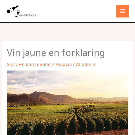
Gå
til
indholdet
Vin jaune en forklaring
Skriv en kommentar
/
Hvidvin
/ Af
admin