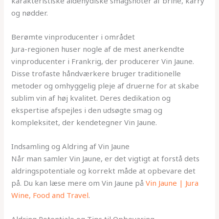
karakteristiske aldehydiske smagsnoter af brine, karry
og nødder.
Berømte vinproducenter i området
Jura-regionen huser nogle af de mest anerkendte
vinproducenter i Frankrig, der producerer Vin Jaune.
Disse trofaste håndværkere bruger traditionelle
metoder og omhyggelig pleje af druerne for at skabe
sublim vin af høj kvalitet. Deres dedikation og
ekspertise afspejles i den udsøgte smag og
kompleksitet, der kendetegner Vin Jaune.
Indsamling og Aldring af Vin Jaune
Når man samler Vin Jaune, er det vigtigt at forstå dets
aldringspotentiale og korrekt måde at opbevare det
på. Du kan læse mere om Vin Jaune på
Vin Jaune | Jura
Wine, Food and Travel
.
Aldring Potentiale og Tips til Opbevaring