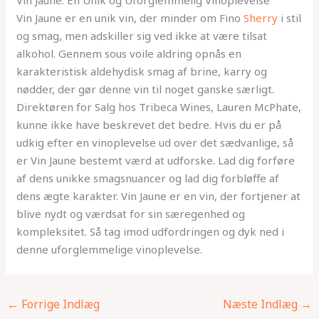
Vin Jaune er en unik vin, der minder om Fino
Sherry
i stil
og smag, men adskiller sig ved ikke at være tilsat
alkohol. Gennem sous voile aldring opnås en
karakteristisk aldehydisk smag af brine, karry og
nødder, der gør denne vin til noget ganske særligt.
Direktøren for Salg hos Tribeca Wines, Lauren McPhate,
kunne ikke have beskrevet det bedre. Hvis du er på
udkig efter en vinoplevelse ud over det sædvanlige, så
er Vin Jaune bestemt værd at udforske. Lad dig forføre
af dens unikke smagsnuancer og lad dig forbløffe af
dens ægte karakter. Vin Jaune er en vin, der fortjener at
blive nydt og værdsat for sin særegenhed og
kompleksitet. Så tag imod udfordringen og dyk ned i
denne uforglemmelige vinoplevelse.
←
Forrige Indlæg
Næste Indlæg
→