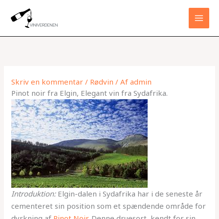
Gå
til
indholdet
Skriv en kommentar
/
Rødvin
/ Af
admin
Pinot noir fra Elgin, Elegant vin fra Sydafrika.
Introduktion:
Elgin-dalen i Sydafrika har i de seneste år
cementeret sin position som et spændende område for
dyrkning af
Pinot Noir.
Denne druesort, kendt for sin